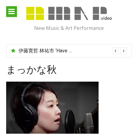
Skip
to
content
New Music & Art Performance
伊藤寛哲 林祐市 ‘Have You Met Ms Jones?’
まっかな秋