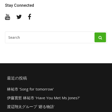
Stay Connected
YouTube
Twitter
Facebook
SEARCH
FOR:
最近の投稿
林祐市 ‘Song for tomorrow’
伊藤寛哲 林祐市 ‘Have You Met Ms Jones?’
渡辺翔太グループ ‘廻る物語’