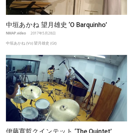
中垣あかね 望月雄史 ‘O Barquinho’
NMAP.video
2017年5月28日
中垣あかね (Vo) 望月雄史 (Gt)
伊藤寛哲クインテット ‘The Quintet’