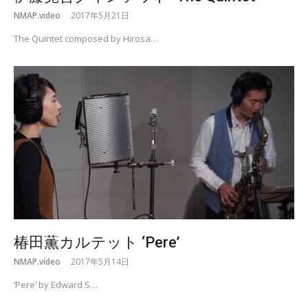
NMAP.video
2017年5月21日
The Quintet composed by Hirosa…
椿田薫カルテット ‘Pere’
NMAP.video
2017年5月14日
‘Pere’ by Edward S…