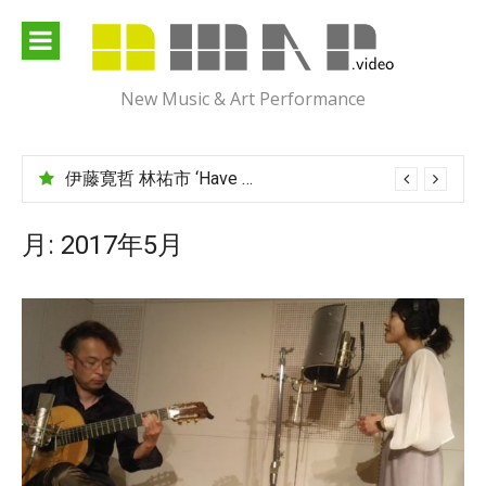
Skip
to
content
New Music & Art Performance
伊藤寛哲 林祐市 ‘Have You Met Ms Jones?’
月:
2017年5月