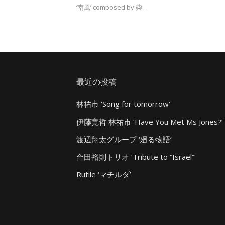
‘南風’ composed by 柴…
最近の投稿
林祐市 ‘Song for tomorrow’
伊藤寛哲 林祐市 ‘Have You Met Ms Jones?’
渡辺翔太グループ ‘廻る物語’
合田裕則トリオ ‘Tribute to “Israel”‘
Rutile ‘マチルダ’