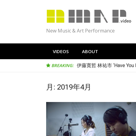
Skip
to
content
New Music & Art Performance
VIDEOS
ABOUT
BREAKING:
伊藤寛哲 林祐市 ‘Have You Me
月:
2019年4月