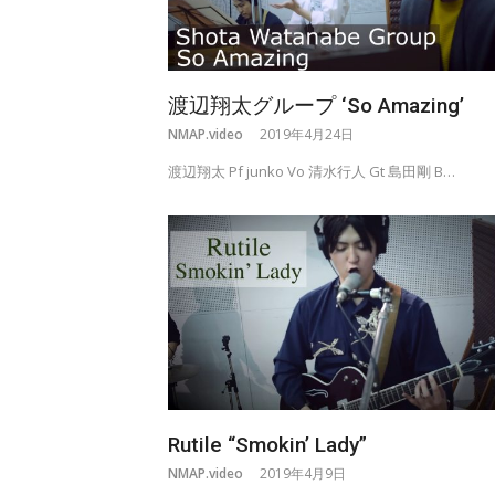
渡辺翔太グループ ‘So Amazing’
NMAP.video
2019年4月24日
渡辺翔太 Pf junko Vo 清水行人 Gt 島田剛 B…
Rutile “Smokin’ Lady”
NMAP.video
2019年4月9日