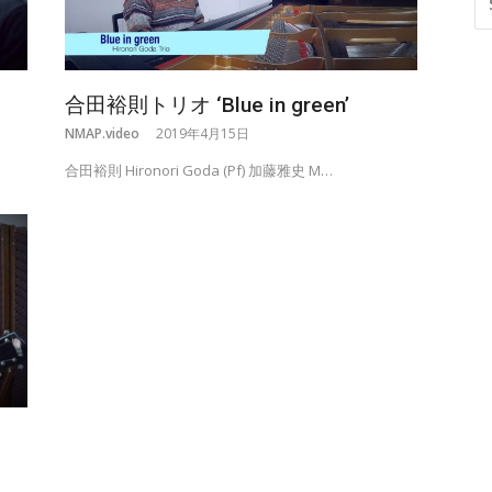
FO
合田裕則トリオ ‘Blue in green’
NMAP.video
2019年4月15日
合田裕則 Hironori Goda (Pf) 加藤雅史 M…