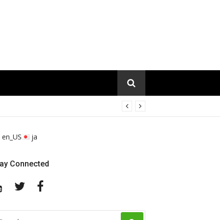
en_US
ja
tay Connected
YouTube
Twitter
Facebook
EARCH