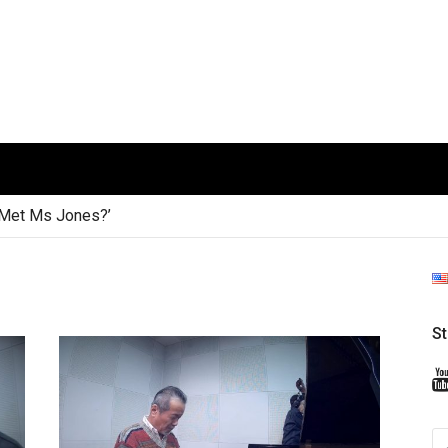
t Ms Jones?’
S
S