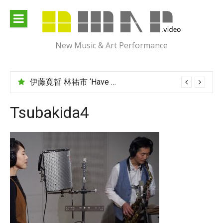
Skip
to
content
New Music & Art Performance
伊藤寛哲 林祐市 ‘Have You Met Ms Jones?’
Tsubakida4