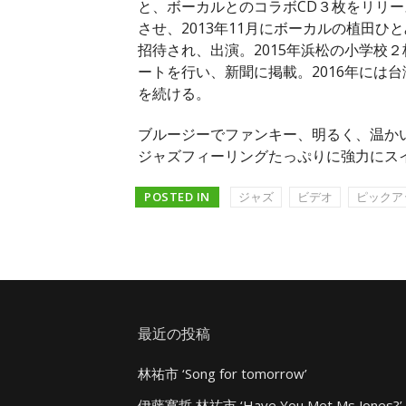
と、ボーカルとのコラボCD３枚をリリース。
させ、2013年11月にボーカルの植田
招待され、出演。2015年浜松の小学校
ートを行い、新聞に掲載。2016年には
を続ける。
ブルージーでファンキー、明るく、温か
ジャズフィーリングたっぷりに強力にス
POSTED IN
ジャズ
ビデオ
ピックア
最近の投稿
林祐市 ‘Song for tomorrow’
伊藤寛哲 林祐市 ‘Have You Met Ms Jones?’