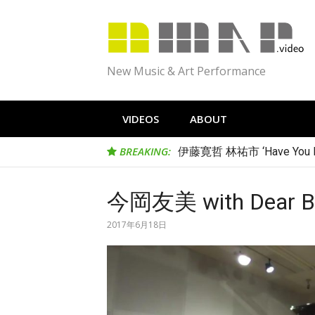
Skip
to
content
New Music & Art Performance
VIDEOS
ABOUT
BREAKING:
伊藤寛哲 林祐市 ‘Have You Me
今岡友美 with Dear Blue
2017年6月18日