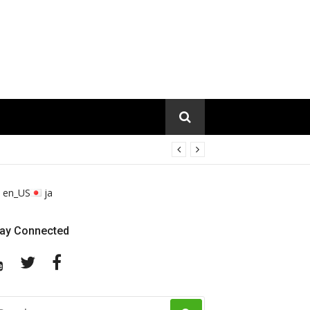
en_US
ja
tay Connected
YouTube
Twitter
Facebook
EARCH