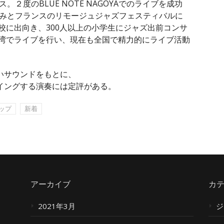
２度のBLUE NOTE NAGOYAでのライブを成功
ひとみとフランスのリモージュジャズフェスティバルに
２校に出向き、300人以上の小学生にジャズ出前コンサ
台湾でライブを行い、現在も全国で精力的にライブ活動
いサウンドをもとに、
イングする演奏には定評がある。
ップ
新着
アーカイブ
カ
2021年3月
ジ