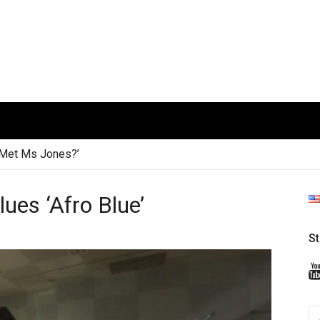
t Ms Jones?’
s ‘Afro Blue’
S
S