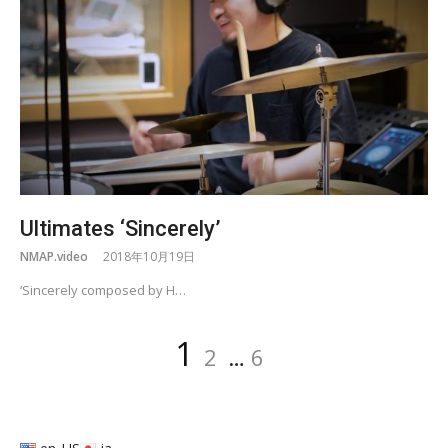
Ultimates ‘Sincerely’
NMAP.video
2018年10月19日
‘Sincerely composed by H…
投
Page
Page
Page
1
2
…
6
稿
の
ペ