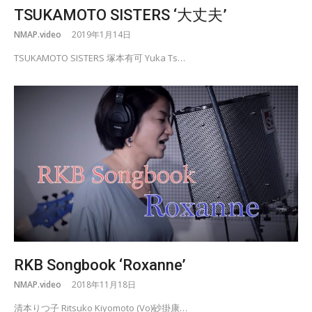
TSUKAMOTO SISTERS ‘大丈夫’
NMAP.video
2019年1月14日
TSUKAMOTO SISTERS 塚本有可 Yuka Ts…
RKB Songbook ‘Roxanne’
NMAP.video
2018年11月18日
清本りつ子 Ritsuko Kiyomoto (Vo)砂掛康…