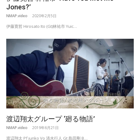
Jones?’
NMAP.video
2020年2月5日
伊藤寛哲 Hirosato Ito (Gt)林祐市 Yuic…
渡辺翔太グループ ‘廻る物語’
NMAP.video
2019年6月21日
渡辺翔太 Pf junko Vo 清水行人 Gt 島田剛 B…