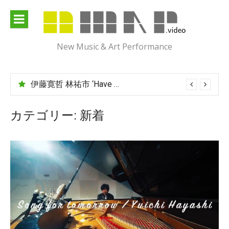
Skip
to
content
New Music & Art Performance
渡辺翔太グループ ‘廻る物語’
伊藤寛哲 林祐市 ‘Have You Met Ms Jones?’
カテゴリー:
新着