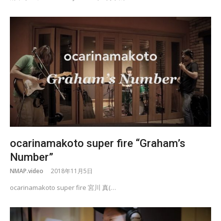
ocarinamakoto super fire “Graham’s
Number”
NMAP.video
2018年11月5日
ocarinamakoto super fire 宮川 真(…