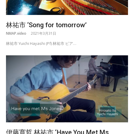
林祐市 ‘Song for tomorrow’
NMAP.video
2021年3月31日
林祐市 Yuichi Hayashi (Pf) 林祐市 ピア…
伊藤寛哲 林祐市 ‘Have You Met Ms