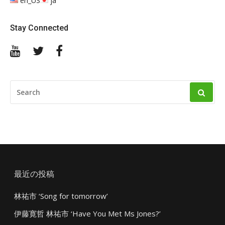
en_US
ja
ー
ジ
Stay Connected
送
YouTube
Twitter
Facebook
り
SEARCH
FOR:
最近の投稿
林祐市 ‘Song for tomorrow’
伊藤寛哲 林祐市 ‘Have You Met Ms Jones?’