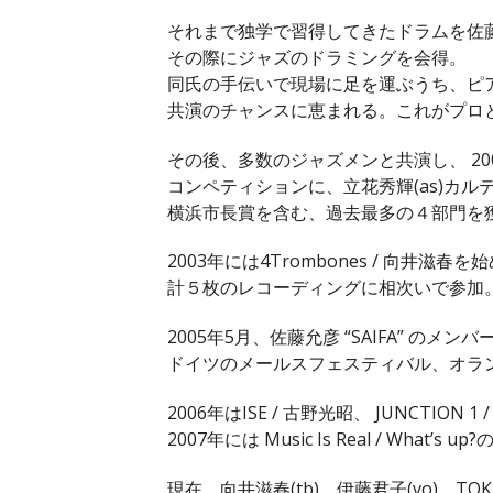
それまで独学で習得してきたドラムを佐
その際にジャズのドラミングを会得。
同氏の手伝いで現場に足を運ぶうち、ピ
共演のチャンスに恵まれる。これがプロ
その後、多数のジャズメンと共演し、 2
コンペティションに、立花秀輝(as)カ
横浜市長賞を含む、過去最多の４部門を
2003年には4Trombones / 向井滋春
計５枚のレコーディングに相次いで参加
2005年5月、佐藤允彦 “SAIFA” のメン
ドイツのメールスフェスティバル、オラ
2006年はISE / 古野光昭、 JUNCTION
2007年には Music Is Real / Wha
現在、向井滋春(tb)、伊藤君子(vo)、TOKU