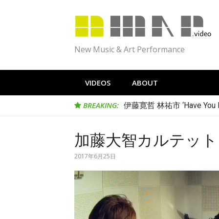
Skip
to
content
New Music & Art Performance
VIDEOS
ABOUT
BREAKING:
伊藤寛哲 林祐市 ‘Have You Me
加藤大智カルテット ‘Sub
2017年6月25日