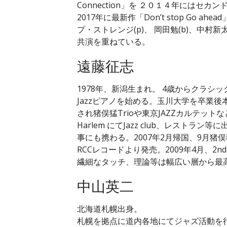
Connection」を ２０１４年にはセカンドア
2017年に最新作「Don’t stop Go 
プ・ストレンジ(p)、 岡田勉(b)、中村新
共演を重ねている。
遠藤征志
1978年、新潟生まれ。 4歳からクラシ
Jazzピアノを始める。玉川大学を卒業
され猪俣猛Trioや東京JAZZカルテットなど
Harlem にてJazz club、レスト
事にも携わる。2007年2月帰国、9月猪俣猛
RCCレコードより発売。2009年4月、2n
繊細なタッチ、理論等は幅広い層から最
中山英二
北海道札幌出身。
札幌を拠点に道内各地にてジャズ活動を