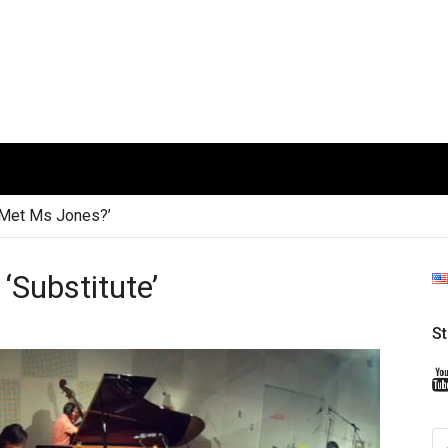
t Ms Jones?’
stitute’
S
S