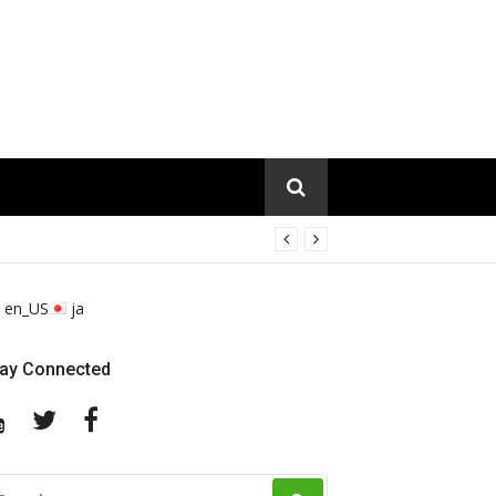
en_US
ja
tay Connected
YouTube
Twitter
Facebook
EARCH