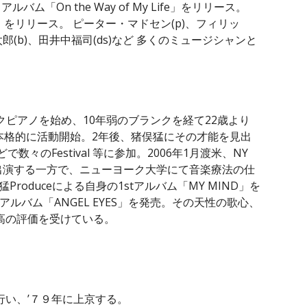
ルバム「On the Way of My Life」をリリース。
ahead」をリリース。 ピーター・マドセン(p)、フィリッ
太郎(b)、田井中福司(ds)など 多くのミュージシャンと
ックピアノを始め、10年弱のブランクを経て22歳より
後本格的に活動開始。2年後、猪俣猛にその才能を見出
で数々のFestival 等に参加。2006年1月渡米、NY
ラン等に出演する一方で、ニューヨーク大学にて音楽療法の仕
Produceによる自身の1stアルバム「MY MIND」を
dアルバム「ANGEL EYES」を発売。その天性の歌心、
高の評価を受けている。
行い、’７９年に上京する。