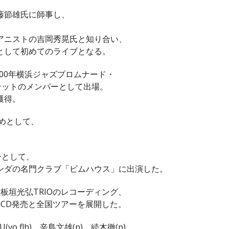
藤節雄氏に師事し、
アニストの吉岡秀晃氏と知り合い、
として初めてのライブとなる。
000年横浜ジャズプロムナード・
ルテットのメンバーとして出場。
獲得。
を始めとして、
。
バーとして、
ンダの名門クラブ「ビムハウス」に出演した。
 1 / 板垣光弘TRIOのレコーディング、
t’s up?のCD発売と全国ツアーを展開した。
(vo,flh)、辛島文雄(p)、続木徹(p)、