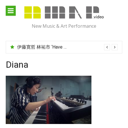
Skip
to
content
New Music & Art Performance
伊藤寛哲 林祐市 ‘Have You Met Ms Jones?’
Diana