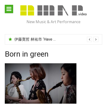
Skip
to
content
New Music & Art Performance
伊藤寛哲 林祐市 ‘Have You Met Ms Jones?’
Born in green