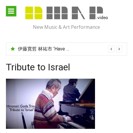
Skip
to
content
New Music & Art Performance
伊藤寛哲 林祐市 ‘Have You Met Ms Jones?’
Tribute to Israel