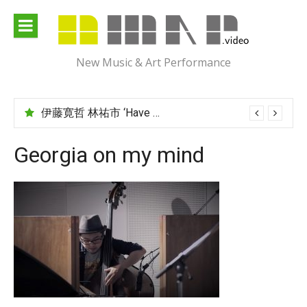
Skip
to
content
New Music & Art Performance
伊藤寛哲 林祐市 ‘Have You Met Ms Jones?’
Georgia on my mind