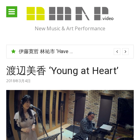
Skip
to
content
New Music & Art Performance
伊藤寛哲 林祐市 ‘Have You Met Ms Jones?’
渡辺美香 ‘Young at Heart’
2018年3月4日