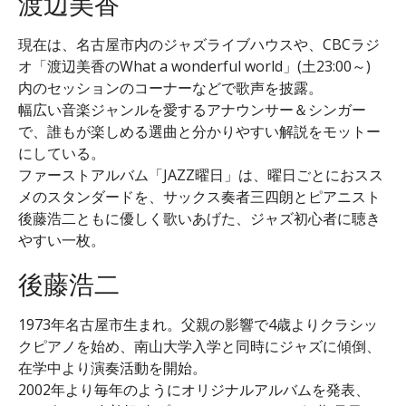
渡辺美香
現在は、名古屋市内のジャズライブハウスや、CBCラジ
オ「渡辺美香のWhat a wonderful world」(土23:00～)
内のセッションのコーナーなどで歌声を披露。
幅広い音楽ジャンルを愛するアナウンサー＆シンガー
で、誰もが楽しめる選曲と分かりやすい解説をモットー
にしている。
ファーストアルバム「JAZZ曜日」は、曜日ごとにおスス
メのスタンダードを、サックス奏者三四朗とピアニスト
後藤浩二ともに優しく歌いあげた、ジャズ初心者に聴き
やすい一枚。
後藤浩二
1973年名古屋市生まれ。父親の影響で4歳よりクラシッ
クピアノを始め、南山大学入学と同時にジャズに傾倒、
在学中より演奏活動を開始。
2002年より毎年のようにオリジナルアルバムを発表、