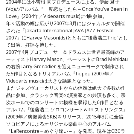
2004年には小曽根 真プロデュースによる、伊藤 君子
(Vo)のアルバム『一度恋をしたら～Once You’ve Been In
Love』(2004年／Videoarts music)に4曲参加。
年々活動の幅は広がり2007年3月にはジャカルタで開催
された「Jakarta International JAVA JAZZ Festival
2007」にHarvey Mason(ds)とともに”後藤浩二Trio”とし
て出演、好評を博した。
2007年4月プロデューサー＆ドラムスに世界最高峰のア
ーティストHarvey Mason、ベーシストにBrad Mehldau
の右腕Larry Grenadier を迎えニューヨークで制作され
た5作目となるトリオアルバム『hope』(2007年／
Videoarts music)は大きな話題となった。
またジャズヴォーカリストからの信頼は絶大で多数の作
品に参加、クラシック音楽の演奏家との共演も多く、宗
次ホールでのコンサートの模様を収録した6作目となる
アルバム『後藤浩二 ソロコンサートwith ストリングス』
(2009年／爽健美舎SKB)をリリース。2015年3月に全編
ソロピアノによるオリジナル楽曲中心のアルバム
『LaRencontre～めぐり逢い～』を発表。現在はCBCラ