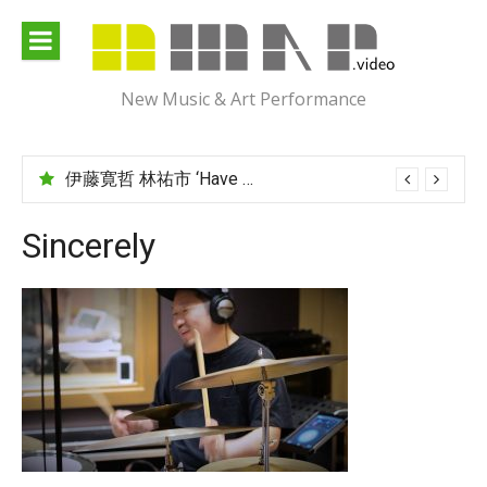
Skip
to
content
New Music & Art Performance
伊藤寛哲 林祐市 ‘Have You Met Ms Jones?’
Sincerely