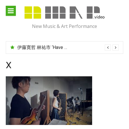
Skip
to
content
New Music & Art Performance
伊藤寛哲 林祐市 ‘Have You Met Ms Jones?’
X