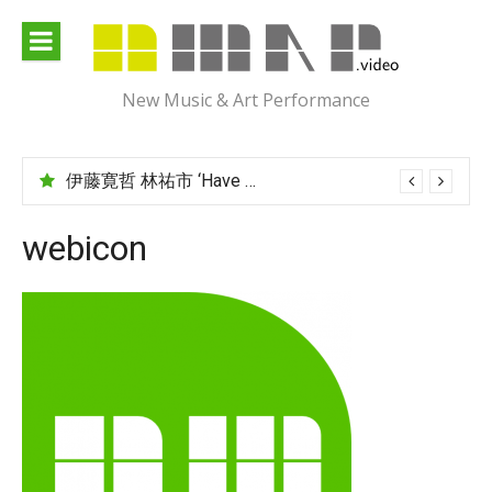
Skip
to
content
New Music & Art Performance
伊藤寛哲 林祐市 ‘Have You Met Ms Jones?’
webicon