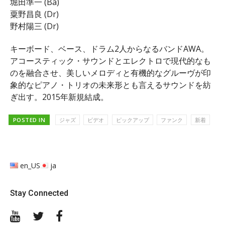
堀田準一 (Ba)
粟野昌良 (Dr)
野村陽三 (Dr)
キーボード、ベース、ドラム2人からなるバンドAWA。
アコースティック・サウンドとエレクトロで現代的なも
のを融合させ、美しいメロディと有機的なグルーヴが印
象的なピアノ・トリオの未来形とも言えるサウンドを紡
ぎ出す。2015年新規結成。
POSTED IN
ジャズ
ビデオ
ピックアップ
ファンク
新着
en_US
ja
Stay Connected
YouTube
Twitter
Facebook