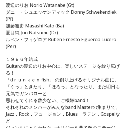
渡辺のりお Norio Watanabe (Gt)
ダニー・シュエッケンディック Donny Schwekendiek
(Pf)
加藤雅史 Masashi Kato (Ba)
夏目純 Jun Natsume (Dr)
ルベン・フィゲロア Ruben Ernesto Figueroa Lucero
(Per)
１９９６年結成
Guitarの渡辺のりお中心に、楽しいステージを繰り広げ
る！
「dｒｕｎｋｅｎ fish」 の創り上げるオリジナル曲に、
「ぐっ」ときたり、「ほろっ」となったり、また明日も
元気でガンバローと
思わせてくれる数少ない、ご機嫌band！！
それぞれのメンバーがみんなband Masterの集まりで、
Jazz，Rock，フュージョン，Blues，ラテン，Gospelな
ど
ジャンルにとらわれないオリジナル曲多数のステージ