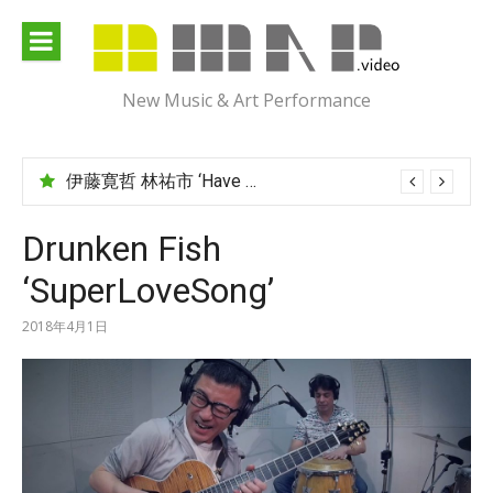
Skip
to
content
New Music & Art Performance
伊藤寛哲 林祐市 ‘Have You Met Ms Jones?’
Drunken Fish
‘SuperLoveSong’
2018年4月1日