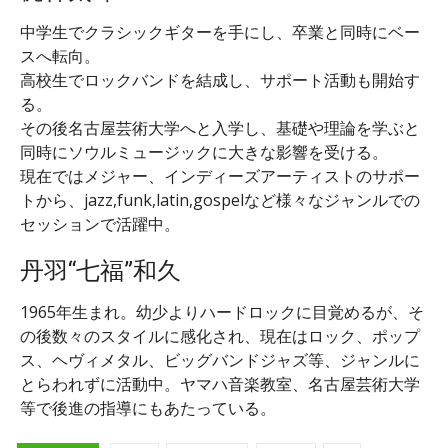
中学生でクラシックギターを手にし、卒業と同時にベー
スへ転向。
高校生でロックバンドを結成し、サポート活動も開始す
る。
その後名古屋芸術大学へと入学し、基礎や理論を学ぶと
同時にソウルミュージックに大きな影響を受ける。
現在ではメジャー、インディーズアーティストのサポー
トから、jazz,funk,latin,gospelなど様々なジャンルでの
セッションで活躍中。
丹羽“七福”和久
1965年生まれ。幼少よりハードロックに目覚めるが、そ
の後数々のスタイルに感化され、現在はロック、ポップ
ス、ヘヴィメタル、ビッグバンドジャズ等、ジャンルに
とらわれずに活動中。ヤマハ音楽教室、名古屋芸術大学
等で後進の指導にもあたっている。