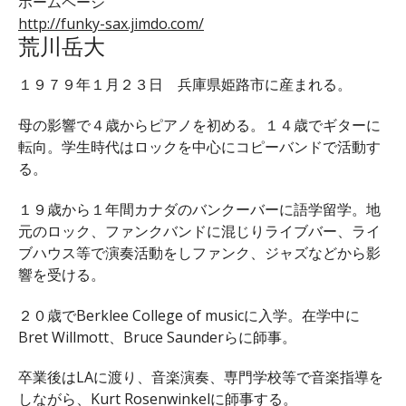
ホームページ
http://funky-sax.jimdo.com/
荒川岳大
１９７９年１月２３日 兵庫県姫路市に産まれる。
母の影響で４歳からピアノを初める。１４歳でギターに
転向。学生時代はロックを中心にコピーバンドで活動す
る。
１９歳から１年間カナダのバンクーバーに語学留学。地
元のロック、ファンクバンドに混じりライブバー、ライ
ブハウス等で演奏活動をしファンク、ジャズなどから影
響を受ける。
２０歳でBerklee College of musicに入学。在学中に
Bret Willmott、Bruce Saunderらに師事。
卒業後はLAに渡り、音楽演奏、専門学校等で音楽指導を
しながら、Kurt Rosenwinkelに師事する。