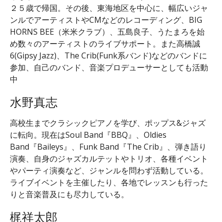
２５歳で帰国。その後、東海地区を中心に、幅広いジャ
ンルでアーティストやCMなどのレコーディング、BIG
HORNS BEE（米米クラブ）、五島良子、うたまろを始
め数々のアーティストのライブサポート。また高橋誠
6(Gipsy Jazz)、The Crib(Funk系バンド)などのバンドに
参加、自己のバンド、音楽プロデューサーとしても活動
中
水野真志
高校生までクラシックピアノを学び、ポップス&ジャズ
に転向。現在はSoul Band『BBQ』、Oldies
Band『Baileys』、Funk Band『The Crib』、弾き語り
演奏、自身のジャズカルテットやトリオ、各種イベント
やパーティ演奏など、ジャンルを問わず活動している。
ライブイベントを主催したり、各地でレッスンも行った
りと音楽普及にも尽力している。
梶祥太郎