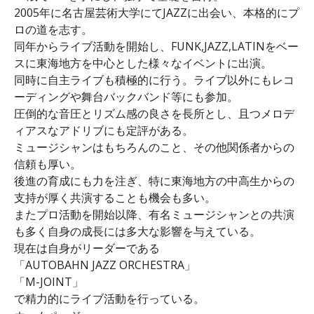
2005年に名古屋芸術大学にてJAZZに出会い、本格的にプ
ロの道を志す。
同年からライブ活動を開始し、FUNK,JAZZ,LATINをベー
スに東海地方を中心とした様々なイベントに出演。
同時に自主ライブも積極的に行う。ライブ以外にもレコ
ーディングや舞台バックバンド等にも参加。
圧倒的な音圧とリズム感の良さを長所とし、且つメロデ
ィアスなアドリブにも定評がある。
ミュージシャンはもちろんのこと、その他関係者からの
信頼も厚い。
後進の育成にも力を注ぎ、特に東海地方の中高生からの
支持が厚く共演することも機会も多い。
またプロ活動を開始以降、有名ミュージシャンとの共演
も多く自身の成長には多大な影響を与えている。
現在は自身がリーダーである
「AUTOBAHN JAZZ ORCHESTRA」
「M-JOINT」
で精力的にライブ活動を行っている。