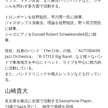
ップス、ラテン音楽、また舞台バックバンドなど、ジャ
ンルを問わず多方面で活動する。
トロンボーンを佐野聡氏、早川秀一氏に師事。
ジャズポップス演奏法、理論を佐野聡氏、野々田万照氏
に師事。
ジャズピアノをDonald Robert Schwekendiek氏に師
事。
現在、自身のバンド「The Crib」の他、「AUTOBAHN
Jazz Orchestra」「B-STYLE Big Band」など様々なバン
ドで東海地方を中心にイベント、ライブを中心に精力的
に活動している。
また、バンドクリニックや個人レッスンなども行ってい
る。
山崎貴大
名古屋を拠点に全国で活動するSaxophone Player。
13歳でSaxを手にし、独学で基礎を習得。