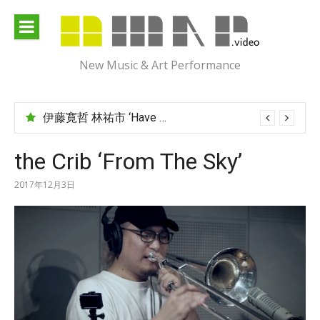
Skip
to
content
New Music & Art Performance
伊藤寛哲 林祐市 ‘Have You Met Ms Jones?’
the Crib ‘From The Sky’
2017年12月3日