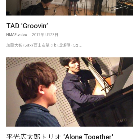
TAD ‘Groovin’
NMAP.video
2017年4月23日
加藤大智 (Sax) 西山友望 (Tb) 成瀬明 (Gt) …
平光広太郎トリオ ‘Alone Together’