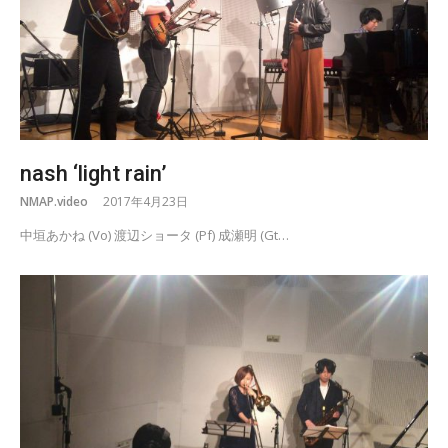
nash ‘light rain’
NMAP.video
2017年4月23日
中垣あかね (Vo) 渡辺ショータ (Pf) 成瀬明 (Gt…