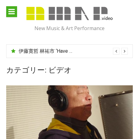
Skip
to
content
New Music & Art Performance
伊藤寛哲 林祐市 ‘Have You Met Ms Jones?’
カテゴリー:
ビデオ