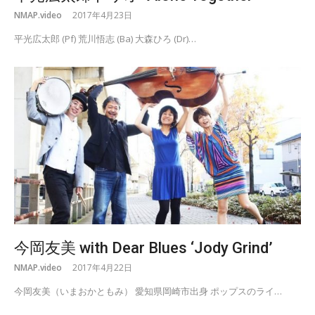
NMAP.video
2017年4月23日
平光広太郎 (Pf) 荒川悟志 (Ba) 大森ひろ (Dr)…
今岡友美 with Dear Blues ‘Jody Grind’
NMAP.video
2017年4月22日
今岡友美（いまおかともみ） 愛知県岡崎市出身 ポップスのライ…