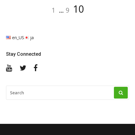
投
Page
Page
Page
10
1
…
9
稿
の
ペ
en_US
ja
ー
ジ
Stay Connected
送
YouTube
Twitter
Facebook
り
SEARCH
FOR: